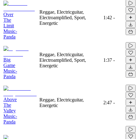
Reggae, Electricguitar,
Over
Electroamplified, Sport,
1:42
-
The
Energetic
Limit
Music-
Panda
Reggae, Electricguitar,
Big
Electroamplified, Sport,
1:37
-
Game
Energetic
Music-
Panda
Above
Reggae, Electricguitar,
2:47
-
The
Energetic
Valley
Music-
Panda