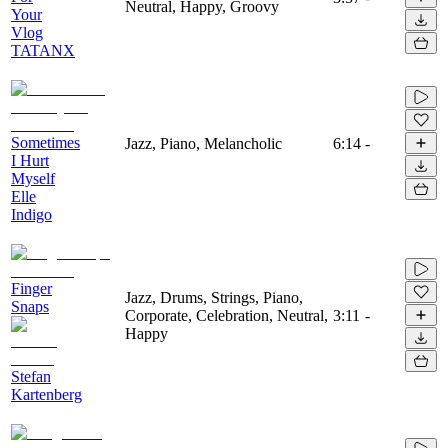
Neutral, Happy, Groovy
Your
Vlog
TATANX
Sometimes
Jazz, Piano, Melancholic
6:14
-
I Hurt
Myself
Elle
Indigo
Finger
Jazz, Drums, Strings, Piano,
Snaps
Corporate, Celebration, Neutral,
3:11
-
Happy
Stefan
Kartenberg