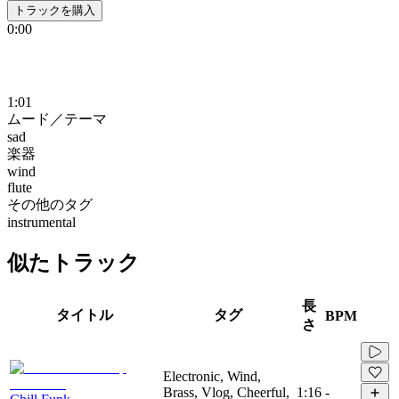
トラックを購入
0:00
1:01
ムード／テーマ
sad
楽器
wind
flute
その他のタグ
instrumental
似たトラック
長
タイトル
タグ
BPM
さ
Electronic, Wind,
Brass, Vlog, Cheerful,
1:16
-