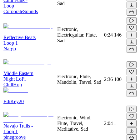
Chill Funk -
Sad
Loop
CorporateSounds
Electronic,
Electricguitar, Flute,
0:24
146
Reflective Beats
Sad
Loop 1
Nargo
Middle Eastern
Electronic, Flute,
Night LoFi
2:36
100
Mandolin, Travel, Sad
ChillHop
EdiKey20
Electronic, Wind,
Flute, Travel,
2:04
-
Navajo Trails -
Meditative, Sad
Loop 1
pinegroove