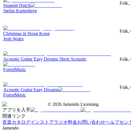
Folk,
Spanish Dutch
Stefan Kartenberg
Folk, 
Christmas in Hong Kong
Josh Wales
Acoustic Guitar Easy Dreams Short Acoustic
Folk, 
ForestMusic
Folk, 
Acoustic Guitar Easy Dreams
ForestMusic
©
2026
Jamendo Licensing
アプリを入手
関連リンク
音楽カタログ
インストアラジオ
料金
お問い合わせ
ヘルプセン
Jamendo