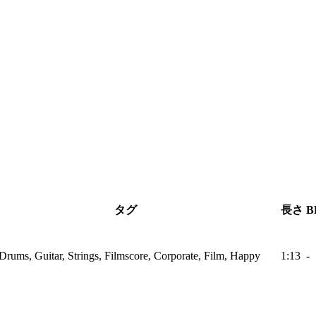
タグ
長さ
B
Drums, Guitar, Strings, Filmscore, Corporate, Film, Happy
1:13
-