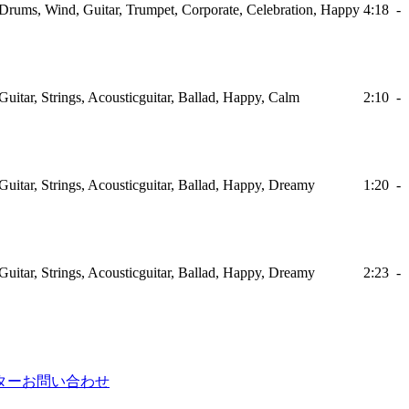
 Drums, Wind, Guitar, Trumpet, Corporate, Celebration, Happy
4:18
-
Guitar, Strings, Acousticguitar, Ballad, Happy, Calm
2:10
-
Guitar, Strings, Acousticguitar, Ballad, Happy, Dreamy
1:20
-
Guitar, Strings, Acousticguitar, Ballad, Happy, Dreamy
2:23
-
ター
お問い合わせ