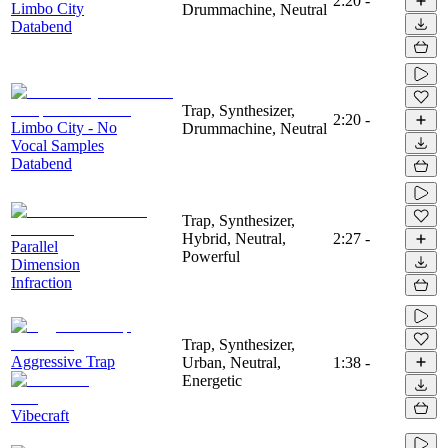
2:20
-
Limbo City
Drummachine, Neutral
Databend
Trap, Synthesizer,
2:20
-
Limbo City - No
Drummachine, Neutral
Vocal Samples
Databend
Trap, Synthesizer,
Hybrid, Neutral,
2:27
-
Parallel
Powerful
Dimension
Infraction
Trap, Synthesizer,
Aggressive Trap
Urban, Neutral,
1:38
-
Energetic
Vibecraft