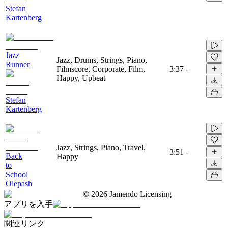
Stefan
Kartenberg
Jazz
Jazz, Drums, Strings, Piano,
Runner
Filmscore, Corporate, Film,
3:37
-
Happy, Upbeat
Stefan
Kartenberg
Jazz, Strings, Piano, Travel,
3:51
-
Back
Happy
to
School
Olepash
©
2026
Jamendo Licensing
アプリを入手
関連リンク