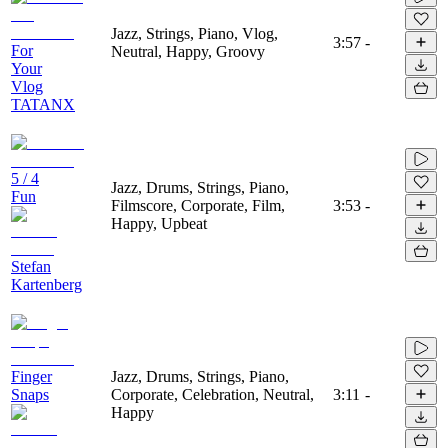
Jazz, Strings, Piano, Vlog,
3:57
-
For
Neutral, Happy, Groovy
Your
Vlog
TATANX
5 / 4
Jazz, Drums, Strings, Piano,
Fun
Filmscore, Corporate, Film,
3:53
-
Happy, Upbeat
Stefan
Kartenberg
Finger
Jazz, Drums, Strings, Piano,
Snaps
Corporate, Celebration, Neutral,
3:11
-
Happy