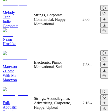
Melody
Strings, Corporate,
Tech
Commercial, Happy,
2:06
-
Indie
Motivational
Corporate
Nazar
Hrushko
Electronic, Piano,
7:58
-
Marexon
Motivational, Sad
- Come
With Me
Marexon
Strings, Acousticguitar,
Folk
Advertising, Corporate,
2:16
-
Acoustic
Happy, Upbeat