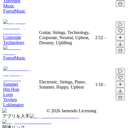
Traveling
Music
ForestMusic
Guitar, Strings, Technology,
Corporate
Corporate, Neutral, Upbeat,
2:52
-
Technology
Dreamy, Uplifting
ForestMusic
Electronic, Strings, Piano,
Summer
1:16
-
Summer, Happy, Upbeat
Hip Hop
Loop
Yevhen
Lokhmatov
©
2026
Jamendo Licensing
アプリを入手
関連リンク