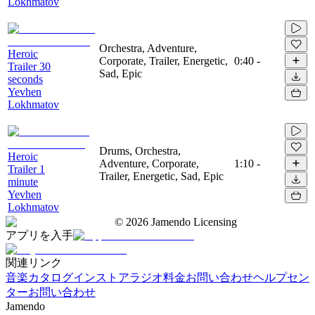
Lokhmatov
Orchestra, Adventure,
Heroic
Corporate, Trailer, Energetic,
0:40
-
Trailer 30
Sad, Epic
seconds
Yevhen
Lokhmatov
Drums, Orchestra,
Heroic
Adventure, Corporate,
1:10
-
Trailer 1
Trailer, Energetic, Sad, Epic
minute
Yevhen
Lokhmatov
©
2026
Jamendo Licensing
アプリを入手
関連リンク
音楽カタログ
インストアラジオ
料金
お問い合わせ
ヘルプセン
ター
お問い合わせ
Jamendo