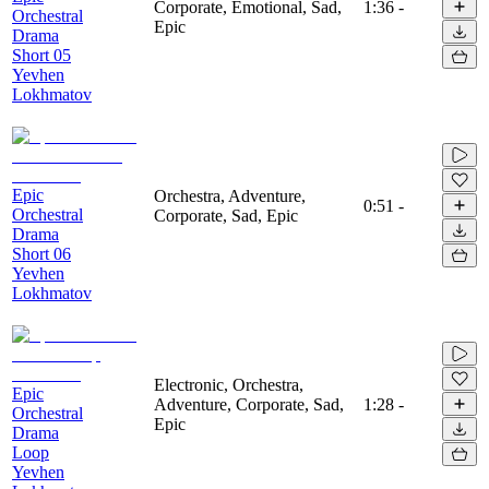
Corporate, Emotional, Sad,
1:36
-
Orchestral
Epic
Drama
Short 05
Yevhen
Lokhmatov
Epic
Orchestra, Adventure,
0:51
-
Orchestral
Corporate, Sad, Epic
Drama
Short 06
Yevhen
Lokhmatov
Electronic, Orchestra,
Epic
Adventure, Corporate, Sad,
1:28
-
Orchestral
Epic
Drama
Loop
Yevhen