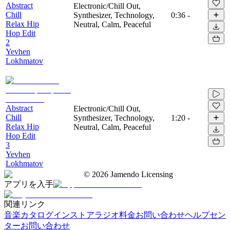
Abstract
Electronic/Chill Out,
Chill
Synthesizer, Technology,
0:36
-
Relax Hip
Neutral, Calm, Peaceful
Hop Edit
2
Yevhen
Lokhmatov
Abstract
Electronic/Chill Out,
Chill
Synthesizer, Technology,
1:20
-
Relax Hip
Neutral, Calm, Peaceful
Hop Edit
3
Yevhen
Lokhmatov
©
2026
Jamendo Licensing
アプリを入手
関連リンク
音楽カタログ
インストアラジオ
料金
お問い合わせ
ヘルプセン
ター
お問い合わせ