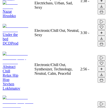
1:38
-
Electricbass, Urban, Sad,
Sexy
Nazar
Hrushko
Electronic/Chill Out, Neutral,
3:30
-
Under the
Sexy
bed
DCDProd
Electronic/Chill Out,
Abstract
Synthesizer, Technology,
2:56
-
Chill
Neutral, Calm, Peaceful
Relax Hip
Hop
Yevhen
Lokhmatov