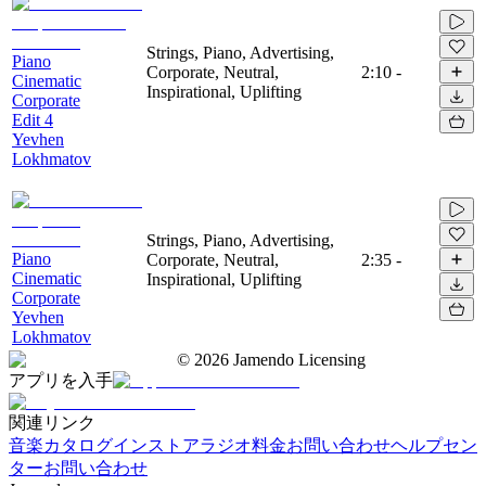
Strings, Piano, Advertising,
Piano
Corporate, Neutral,
2:10
-
Cinematic
Inspirational, Uplifting
Corporate
Edit 4
Yevhen
Lokhmatov
Strings, Piano, Advertising,
Piano
Corporate, Neutral,
2:35
-
Cinematic
Inspirational, Uplifting
Corporate
Yevhen
Lokhmatov
©
2026
Jamendo Licensing
アプリを入手
関連リンク
音楽カタログ
インストアラジオ
料金
お問い合わせ
ヘルプセン
ター
お問い合わせ