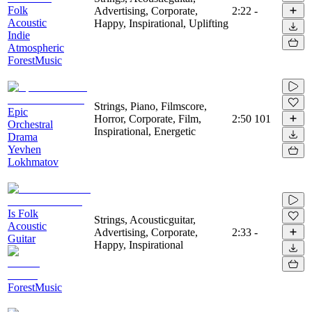
Folk
Advertising, Corporate,
2:22
-
Acoustic
Happy, Inspirational, Uplifting
Indie
Atmospheric
ForestMusic
Strings, Piano, Filmscore,
Epic
Horror, Corporate, Film,
2:50
101
Orchestral
Inspirational, Energetic
Drama
Yevhen
Lokhmatov
Is Folk
Strings, Acousticguitar,
Acoustic
Advertising, Corporate,
2:33
-
Guitar
Happy, Inspirational
ForestMusic