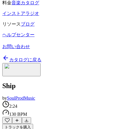
料金
音楽カタログ
インストアラジオ
リソース
ブログ
ヘルプセンター
お問い合わせ
カタログに戻る
Ship
by
SoulProdMusic
2:24
130 BPM
トラックを購入