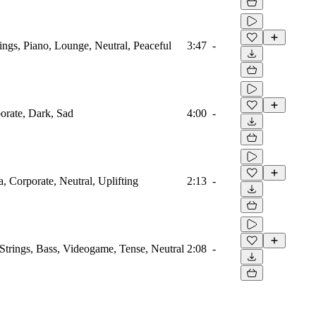
ings, Piano, Lounge, Neutral, Peaceful
3:47
-
porate, Dark, Sad
4:00
-
a, Corporate, Neutral, Uplifting
2:13
-
Strings, Bass, Videogame, Tense, Neutral
2:08
-