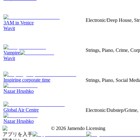
Electronic/Deep House, Str
3AM in Venice
Wavit
Strings, Piano, Crime, Cor
Vampire
Wavit
Inspiring corporate time
Strings, Piano, Social Medi
Nazar Hrushko
Global Air Centre
Electronic/Dubstep/Grime, 
Nazar Hrushko
©
2026
Jamendo Licensing
アプリを入手