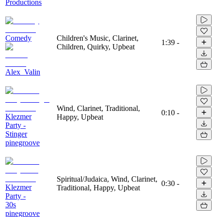
Productions
Comedy
Children's Music, Clarinet,
1:39
-
Children, Quirky, Upbeat
Alex_Valin
Wind, Clarinet, Traditional,
0:10
-
Klezmer
Happy, Upbeat
Party -
Stinger
pinegroove
Spiritual/Judaica, Wind, Clarinet,
0:30
-
Klezmer
Traditional, Happy, Upbeat
Party -
30s
pinegroove