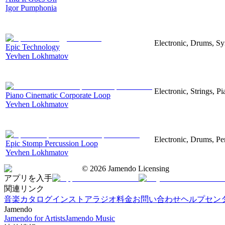
Igor Pumphonia
Electronic, Drums, Sy
Epic Technology
Yevhen Lokhmatov
Electronic, Strings, Pi
Piano Cinematic Corporate Loop
Yevhen Lokhmatov
Electronic, Drums, Per
Epic Stomp Percussion Loop
Yevhen Lokhmatov
©
2026
Jamendo Licensing
アプリを入手
関連リンク
音楽カタログ
インストアラジオ
料金
お問い合わせ
ヘルプセン
Jamendo
Jamendo for Artists
Jamendo Music