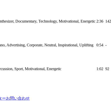
nthesizer, Documentary, Technology, Motivational, Energetic
2:36
14
ano, Advertising, Corporate, Neutral, Inspirational, Uplifting
0:54
-
cussion, Sport, Motivational, Energetic
1:02
92
ター
お問い合わせ