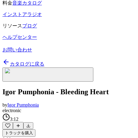
料金
音楽カタログ
インストアラジオ
リソース
ブログ
ヘルプセンター
お問い合わせ
カタログに戻る
Igor Pumphonia - Bleeding Heart
by
Igor Pumphonia
electronic
3:12
トラックを購入