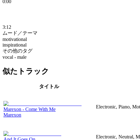
0:00
3:12
ムード／テーマ
motivational
inspirational
その他のタグ
vocal - male
似たトラック
タイトル
Electronic, Piano, Mot
Marexon - Come With Me
Marexon
Electronic, Neutral, M
And It Goes On