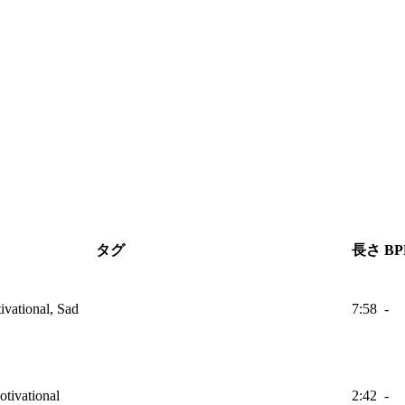
タグ
長さ
B
ivational, Sad
7:58
-
otivational
2:42
-