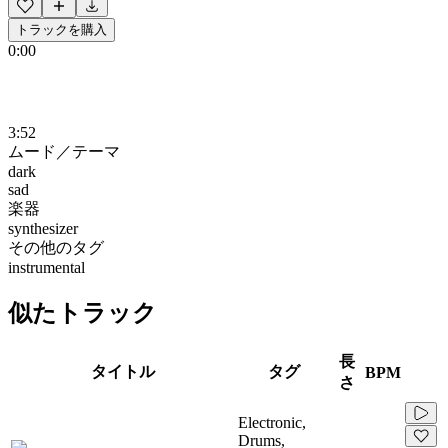
トラックを購入
0:00
3:52
ムード／テーマ
dark
sad
楽器
synthesizer
その他のタグ
instrumental
似たトラック
長
タイトル
タグ
BPM
さ
Electronic,
Drums,