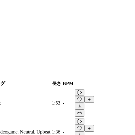
タグ
長さ
BPM
t
1:53
-
Videogame, Neutral, Upbeat
1:36
-