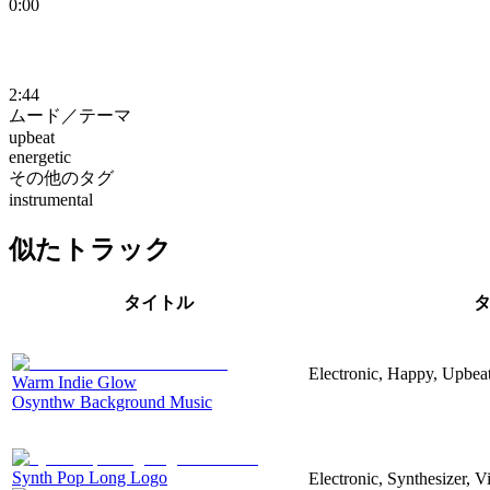
0:00
2:44
ムード／テーマ
upbeat
energetic
その他のタグ
instrumental
似たトラック
タイトル
Electronic, Happy, Upbea
Warm Indie Glow
Osynthw Background Music
Synth Pop Long Logo
Electronic, Synthesizer, 