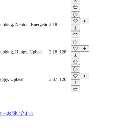
lubbing, Neutral, Energetic
2:18
-
Clubbing, Happy, Upbeat
2:18
128
Happy, Upbeat
3:37
126
ター
お問い合わせ