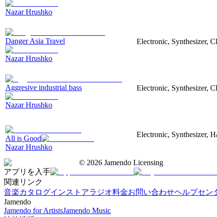
Nazar Hrushko
Danger Asia Travel
Electronic, Synthesizer, C
Nazar Hrushko
Aggresive industrial bass
Electronic, Synthesizer, 
Nazar Hrushko
Electronic, Synthesizer, 
All is Good
Nazar Hrushko
©
2026
Jamendo Licensing
アプリを入手
関連リンク
音楽カタログ
インストアラジオ
料金
お問い合わせ
ヘルプセン
Jamendo
Jamendo for Artists
Jamendo Music