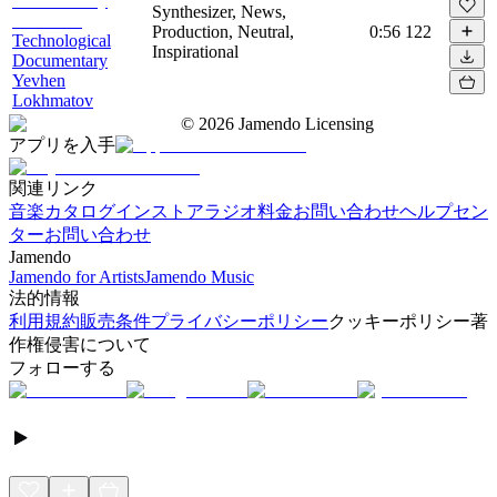
Synthesizer, News,
Production, Neutral,
0:56
122
Technological
Inspirational
Documentary
Yevhen
Lokhmatov
©
2026
Jamendo Licensing
アプリを入手
関連リンク
音楽カタログ
インストアラジオ
料金
お問い合わせ
ヘルプセン
ター
お問い合わせ
Jamendo
Jamendo for Artists
Jamendo Music
法的情報
利用規約
販売条件
プライバシーポリシー
クッキーポリシー
著
作権侵害について
フォローする