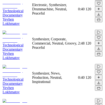
Electronic, Synthesizer,
Drummachine, Neutral,
0:40
120
Technological
Peaceful
Documentary
Yevhen
Lokhmatov
Synthesizer, Corporate,
Commercial, Neutral, Groovy,
2:48
120
Technological
Peaceful
Documentary
Yevhen
Lokhmatov
Synthesizer, News,
Production, Neutral,
0:40
120
Technological
Inspirational
Documentary
Yevhen
Lokhmatov