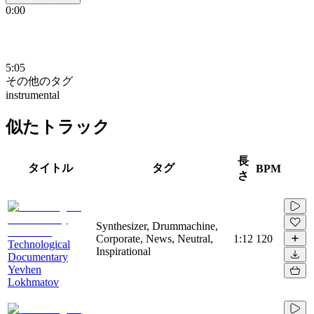
0:00
5:05
その他のタグ
instrumental
似たトラック
長
タイトル
タグ
BPM
さ
Synthesizer, Drummachine,
Corporate, News, Neutral,
1:12
120
Technological
Inspirational
Documentary
Yevhen
Lokhmatov