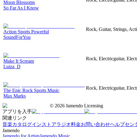
Moon Blossoms
So Far As I Know
Rock, Guitar, Strings, Act
Action Sports Powerful
SoundForYou
Rock, Electricguitar, Elec
Make It Scream
Luiza_D
Rock, Electricguitar, Elec
The Epic Rock Sports Music
Max Marks
©
2026
Jamendo Licensing
アプリを入手
関連リンク
音楽カタログ
インストアラジオ
料金
お問い合わせ
ヘルプセン
Jamendo
Jamendo for Artists
Jamendo Music