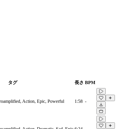
タグ
長さ
BPM
troamplified, Action, Epic, Powerful
1:58
-
troamplified, Action, Dramatic, Sad, Epic
6:24
-