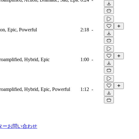
ion, Epic, Powerful
2:18
-
troamplified, Hybrid, Epic
1:00
-
troamplified, Hybrid, Epic, Powerful
1:12
-
ター
お問い合わせ