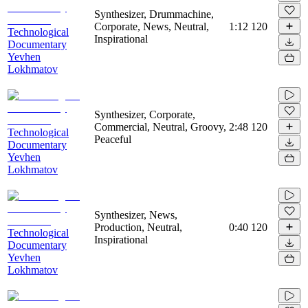
Synthesizer, Drummachine,
Corporate, News, Neutral,
1:12
120
Technological
Inspirational
Documentary
Yevhen
Lokhmatov
Synthesizer, Corporate,
Commercial, Neutral, Groovy,
2:48
120
Technological
Peaceful
Documentary
Yevhen
Lokhmatov
Synthesizer, News,
Production, Neutral,
0:40
120
Technological
Inspirational
Documentary
Yevhen
Lokhmatov