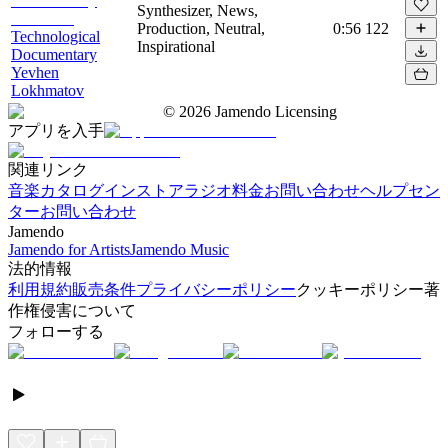
Synthesizer, News,
Production, Neutral,
0:56
122
Technological
Inspirational
Documentary
Yevhen
Lokhmatov
©
2026
Jamendo Licensing
アプリを入手
関連リンク
音楽カタログ
インストアラジオ
料金
お問い合わせ
ヘルプセン
ター
お問い合わせ
Jamendo
Jamendo for Artists
Jamendo Music
法的情報
利用規約
販売条件
プライバシーポリシー
クッキーポリシー
著
作権侵害について
フォローする