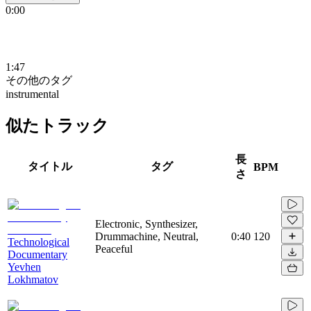
0:00
1:47
その他のタグ
instrumental
似たトラック
長
タイトル
タグ
BPM
さ
Electronic, Synthesizer,
Drummachine, Neutral,
0:40
120
Technological
Peaceful
Documentary
Yevhen
Lokhmatov