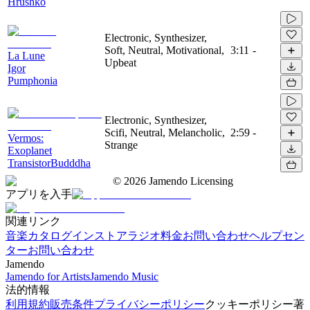
Hrushko
Electronic, Synthesizer,
Soft, Neutral, Motivational,
3:11
-
La Lune
Upbeat
Igor
Pumphonia
Electronic, Synthesizer,
Scifi, Neutral, Melancholic,
2:59
-
Vermos:
Strange
Exoplanet
TransistorBudddha
©
2026
Jamendo Licensing
アプリを入手
関連リンク
音楽カタログ
インストアラジオ
料金
お問い合わせ
ヘルプセン
ター
お問い合わせ
Jamendo
Jamendo for Artists
Jamendo Music
法的情報
利用規約
販売条件
プライバシーポリシー
クッキーポリシー
著