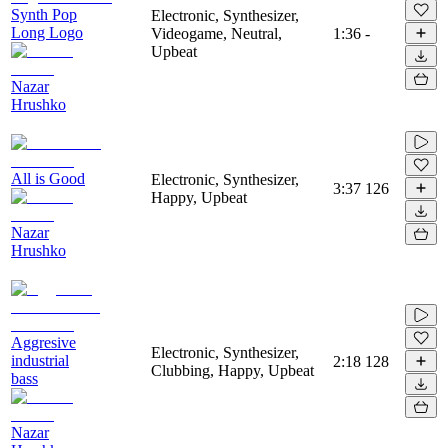
Synth Pop
Electronic, Synthesizer,
Long Logo
Videogame, Neutral,
1:36
-
Upbeat
Nazar
Hrushko
All is Good
Electronic, Synthesizer,
3:37
126
Happy, Upbeat
Nazar
Hrushko
Aggresive
Electronic, Synthesizer,
industrial
2:18
128
Clubbing, Happy, Upbeat
bass
Nazar