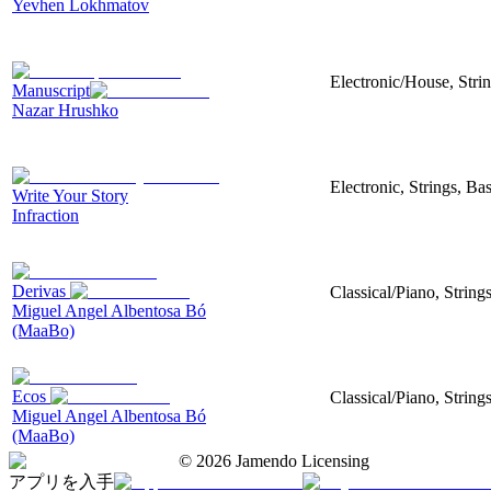
Yevhen Lokhmatov
Electronic/House, Stri
Manuscript
Nazar Hrushko
Electronic, Strings, B
Write Your Story
Infraction
Derivas
Classical/Piano, String
Miguel Angel Albentosa Bó
(MaaBo)
Ecos
Classical/Piano, String
Miguel Angel Albentosa Bó
(MaaBo)
©
2026
Jamendo Licensing
アプリを入手