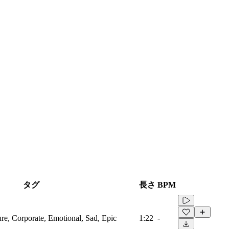
タグ
長さ
BPM
ure, Corporate, Emotional, Sad, Epic
1:22
-