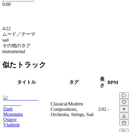
0:00
4:22
ムード／テーマ
sad
その他のタグ
instrumental
似たトラック
長
タイトル
タグ
BPM
さ
Classical/Modern
Dark
Compositions,
2:02
-
Mountains
Orchestra, Strings, Sad
Osipov
Vladimir