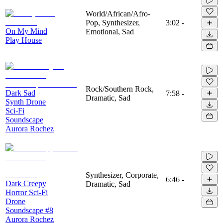
World/African/Afro-
Pop, Synthesizer,
3:02
-
On My Mind
Emotional, Sad
Play House
Rock/Southern Rock,
Dark Sad
7:58
-
Dramatic, Sad
Synth Drone
Sci-Fi
Soundscape
Aurora Rochez
Synthesizer, Corporate,
6:46
-
Dark Creepy
Dramatic, Sad
Horror Sci-Fi
Drone
Soundscape #8
Aurora Rochez