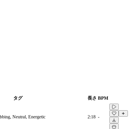
タグ
長さ
BPM
ubbing, Neutral, Energetic
2:18
-