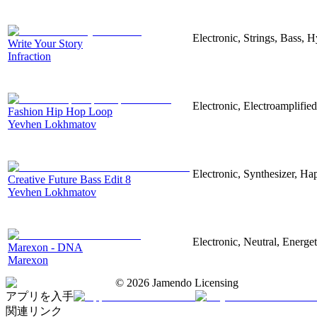
Electronic, Strings, Bass, 
Write Your Story
Infraction
Electronic, Electroamplifie
Fashion Hip Hop Loop
Yevhen Lokhmatov
Electronic, Synthesizer, Ha
Creative Future Bass Edit 8
Yevhen Lokhmatov
Electronic, Neutral, Energet
Marexon - DNA
Marexon
©
2026
Jamendo Licensing
アプリを入手
関連リンク