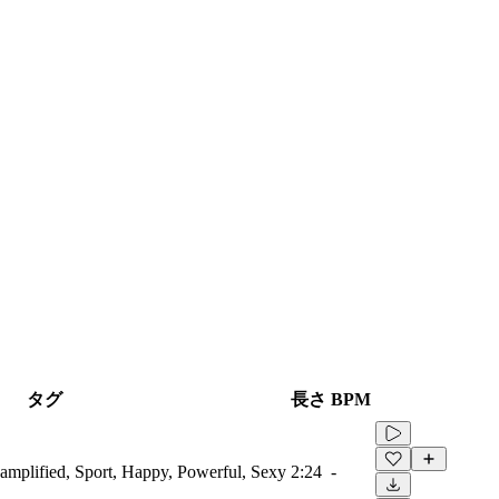
タグ
長さ
BPM
roamplified, Sport, Happy, Powerful, Sexy
2:24
-