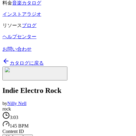
料金
音楽カタログ
インストアラジオ
リソース
ブログ
ヘルプセンター
お問い合わせ
カタログに戻る
Indie Electro Rock
by
Nilly Nell
rock
3:03
145 BPM
Content ID