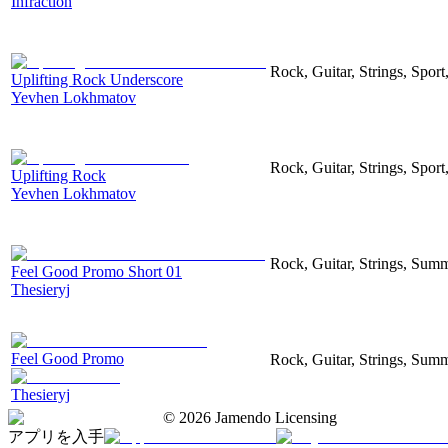
Infraction
Rock, Guitar, Strings, Sport
Uplifting Rock Underscore
Yevhen Lokhmatov
Rock, Guitar, Strings, Sport
Uplifting Rock
Yevhen Lokhmatov
Rock, Guitar, Strings, Sum
Feel Good Promo Short 01
Thesieryj
Feel Good Promo
Rock, Guitar, Strings, Sum
Thesieryj
©
2026
Jamendo Licensing
アプリを入手