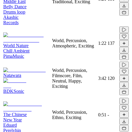
Middle East
Traditional, Exciting
Belly Dance
Drums loop
Akashic
Records
World, Percussion,
1:22
137
World Nature
Atmospheric, Exciting
Chill Ambient
PimaMusic
World, Percussion,
Natawara
Filmscore, Film,
3:42
120
Neutral, Happy,
Exciting
BDKSonic
World, Percussion,
The Chinese
0:51
-
Ethno, Exciting
New Year
Eduard
Perelyhin