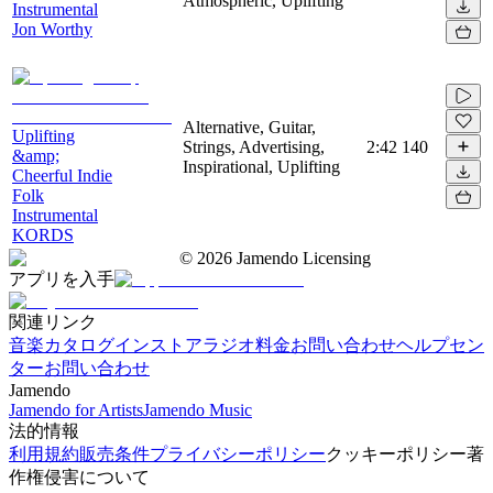
Atmospheric, Uplifting
Instrumental
Jon Worthy
Alternative, Guitar,
Uplifting
Strings, Advertising,
2:42
140
&amp;
Inspirational, Uplifting
Cheerful Indie
Folk
Instrumental
KORDS
©
2026
Jamendo Licensing
アプリを入手
関連リンク
音楽カタログ
インストアラジオ
料金
お問い合わせ
ヘルプセン
ター
お問い合わせ
Jamendo
Jamendo for Artists
Jamendo Music
法的情報
利用規約
販売条件
プライバシーポリシー
クッキーポリシー
著
作権侵害について