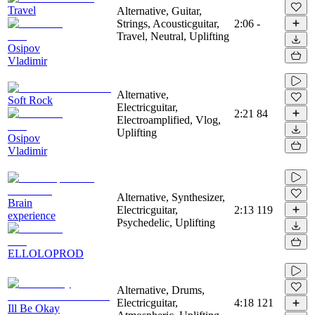
Travel
Alternative, Guitar,
Strings, Acousticguitar,
2:06
-
Travel, Neutral, Uplifting
Osipov
Vladimir
Alternative,
Soft Rock
Electricguitar,
2:21
84
Electroamplified, Vlog,
Uplifting
Osipov
Vladimir
Alternative, Synthesizer,
Brain
Electricguitar,
2:13
119
experience
Psychedelic, Uplifting
ELLOLOPROD
Alternative, Drums,
Electricguitar,
4:18
121
Ill Be Okay