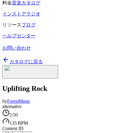
料金
音楽カタログ
インストアラジオ
リソース
ブログ
ヘルプセンター
お問い合わせ
カタログに戻る
Uplifting Rock
by
ForestMusic
alternative
2:50
135 BPM
Content ID