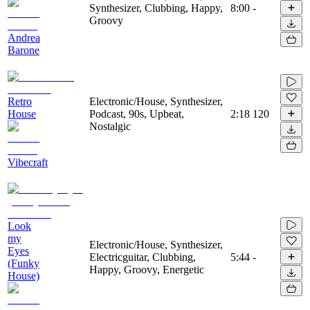
Synthesizer, Clubbing, Happy,
8:00
-
Groovy
Andrea
Barone
Retro
Electronic/House, Synthesizer,
House
Podcast, 90s, Upbeat,
2:18
120
Nostalgic
Vibecraft
Look
my
Electronic/House, Synthesizer,
Eyes
Electricguitar, Clubbing,
5:44
-
(Funky
Happy, Groovy, Energetic
House)