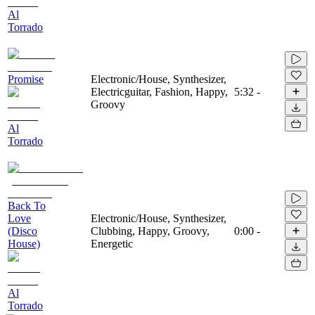
Al
Torrado
Promise
Electronic/House, Synthesizer,
Electricguitar, Fashion, Happy,
5:32
-
Groovy
Al
Torrado
Back To
Love
Electronic/House, Synthesizer,
(Disco
Clubbing, Happy, Groovy,
0:00
-
House)
Energetic
Al
Torrado