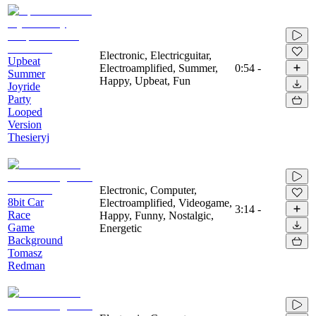
Electronic, Electricguitar,
Upbeat
Electroamplified, Summer,
0:54
-
Summer
Happy, Upbeat, Fun
Joyride
Party
Looped
Version
Thesieryj
Electronic, Computer,
8bit Car
Electroamplified, Videogame,
3:14
-
Race
Happy, Funny, Nostalgic,
Game
Energetic
Background
Tomasz
Redman