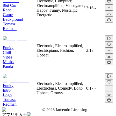
Electronic, Computer,
8bit Car
Electroamplified, Videogame,
3:16
-
Race
Happy, Funny, Nostalgic,
Game
Energetic
Background
Tomasz
Redman
Electronic, Electroamplified,
Funky
Electricpiano, Fashion,
2:18
-
Chill
Upbeat
Vibes
Music-
Panda
Electronic, Electroamplified,
Funky
Electricbass, Comedy, Logo,
0:17
-
Intro
Upbeat, Groovy
Logo
Tomasz
Redman
©
2026
Jamendo Licensing
アプリを入手