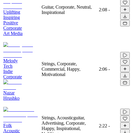
Guitar, Corporate, Neutral,
2:08
-
Uplifting
Inspirational
Inspiring
Positive
Corporate
Art Media
Melody
Strings, Corporate,
Tech
Commercial, Happy,
2:06
-
Indie
Motivational
Corporate
Nazar
Hrushko
Strings, Acousticguitar,
Advertising, Corporate,
Folk
2:22
-
Happy, Inspirational,
Acoustic