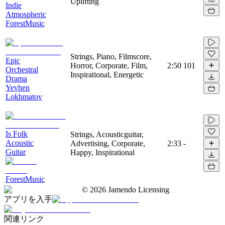
Uplifting
Indie
Atmospheric
ForestMusic
Strings, Piano, Filmscore,
Epic
Horror, Corporate, Film,
2:50
101
Orchestral
Inspirational, Energetic
Drama
Yevhen
Lokhmatov
Is Folk
Strings, Acousticguitar,
Acoustic
Advertising, Corporate,
2:33
-
Guitar
Happy, Inspirational
ForestMusic
©
2026
Jamendo Licensing
アプリを入手
関連リンク