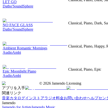
LET GO
Datho'SoundSphere
Classical, Piano, Dark, S
NO FACE GLASS
Datho'SoundSphere
Classical, Piano, Happy,
Ambient Romantic Mornings
AudioAmbi
Classical, Piano, Epic
Epic Moonlight Piano
AudioAmbi
©
2026
Jamendo Licensing
アプリを入手
関連リンク
音楽カタログ
インストアラジオ
料金
お問い合わせ
ヘルプセン
Jamendo
Jamendo for Artists
Jamendo Music