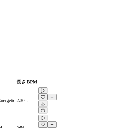
長さ
BPM
Energetic
2:30
-
ad
2:56
-