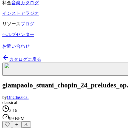
料金
音楽カタログ
インストアラジオ
リソース
ブログ
ヘルプセンター
お問い合わせ
カタログに戻る
giampaolo_stuani_chopin_24_preludes_op
by
OnClassical
classical
2:16
99 BPM