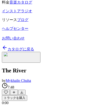
料金
音楽カタログ
インストアラジオ
リソース
ブログ
ヘルプセンター
お問い合わせ
カタログに戻る
The River
by
Mykhailo Chuha
7:48
トラックを購入
0:00