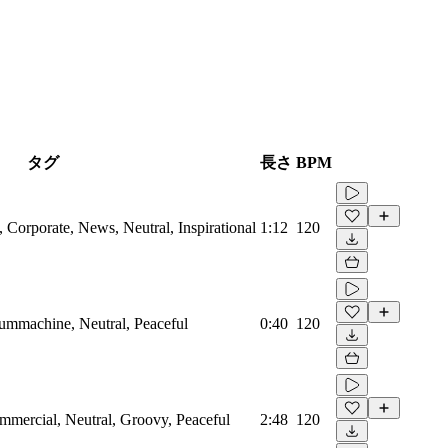
タグ
長さ
BPM
Corporate, News, Neutral, Inspirational
1:12
120
rummachine, Neutral, Peaceful
0:40
120
mmercial, Neutral, Groovy, Peaceful
2:48
120