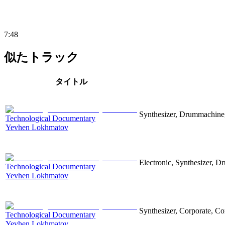
7:48
似たトラック
タイトル
Synthesizer, Drummachine, 
Technological Documentary
Yevhen Lokhmatov
Electronic, Synthesizer, D
Technological Documentary
Yevhen Lokhmatov
Synthesizer, Corporate, Co
Technological Documentary
Yevhen Lokhmatov