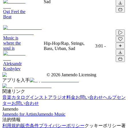
Sad
Ogi Feel the
Beat
Music is
where the
Hip-Hop/Rap, Strings,
3:01
-
soul is
Bass, Urban, Sad
Aleksandr
Koshylev
©
2026
Jamendo Licensing
アプリを入手
関連リンク
音楽カタログ
インストアラジオ
料金
お問い合わせ
ヘルプセン
ター
お問い合わせ
Jamendo
Jamendo for Artists
Jamendo Music
法的情報
利用規約
販売条件
プライバシーポリシー
クッキーポリシー
著