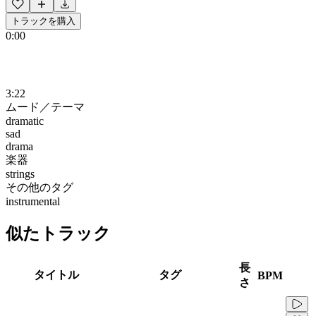
トラックを購入
0:00
3:22
ムード／テーマ
dramatic
sad
drama
楽器
strings
その他のタグ
instrumental
似たトラック
長
タイトル
タグ
BPM
さ