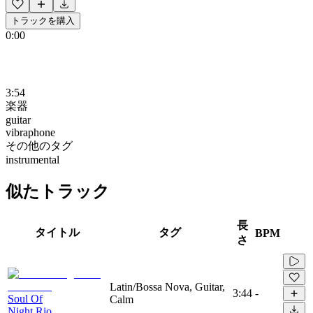
トラックを購入
0:00
3:54
楽器
guitar
vibraphone
その他のタグ
instrumental
似たトラック
長
タイトル
タグ
BPM
さ
Latin/Bossa Nova, Guitar,
3:44
-
Soul Of
Calm
Night Rio