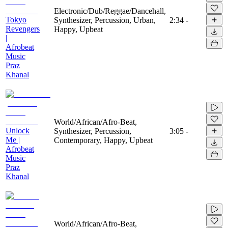
Electronic/Dub/Reggae/Dancehall,
Tokyo
Synthesizer, Percussion, Urban,
2:34
-
Revengers
Happy, Upbeat
|
Afrobeat
Music
Praz
Khanal
World/African/Afro-Beat,
Unlock
Synthesizer, Percussion,
3:05
-
Me |
Contemporary, Happy, Upbeat
Afrobeat
Music
Praz
Khanal
World/African/Afro-Beat,