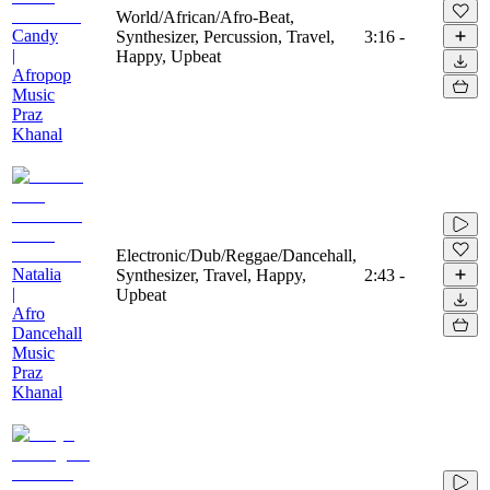
World/African/Afro-Beat,
Candy
Synthesizer, Percussion, Travel,
3:16
-
|
Happy, Upbeat
Afropop
Music
Praz
Khanal
Electronic/Dub/Reggae/Dancehall,
Natalia
Synthesizer, Travel, Happy,
2:43
-
|
Upbeat
Afro
Dancehall
Music
Praz
Khanal