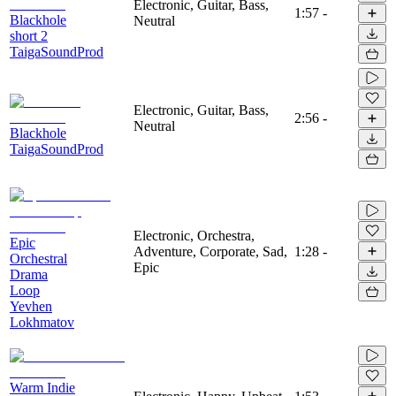
Electronic, Guitar, Bass,
1:57
-
Blackhole
Neutral
short 2
TaigaSoundProd
Electronic, Guitar, Bass,
2:56
-
Neutral
Blackhole
TaigaSoundProd
Electronic, Orchestra,
Epic
Adventure, Corporate, Sad,
1:28
-
Orchestral
Epic
Drama
Loop
Yevhen
Lokhmatov
Warm Indie