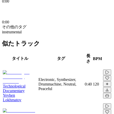
0:00
0:00
その他のタグ
instrumental
似たトラック
長
タイトル
タグ
BPM
さ
Electronic, Synthesizer,
Drummachine, Neutral,
0:40
120
Technological
Peaceful
Documentary
Yevhen
Lokhmatov