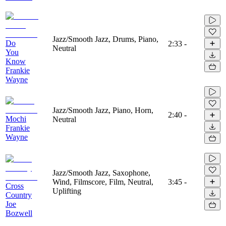
Jazz/Smooth Jazz, Drums, Piano,
Do
2:33
-
Neutral
You
Know
Frankie
Wayne
Jazz/Smooth Jazz, Piano, Horn,
2:40
-
Mochi
Neutral
Frankie
Wayne
Jazz/Smooth Jazz, Saxophone,
Wind, Filmscore, Film, Neutral,
3:45
-
Cross
Uplifting
Country
Joe
Bozwell