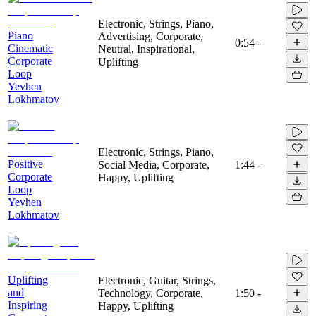
Electronic, Strings, Piano,
Piano
Advertising, Corporate,
0:54
-
Cinematic
Neutral, Inspirational,
Corporate
Uplifting
Loop
Yevhen
Lokhmatov
Electronic, Strings, Piano,
Positive
Social Media, Corporate,
1:44
-
Corporate
Happy, Uplifting
Loop
Yevhen
Lokhmatov
Uplifting
Electronic, Guitar, Strings,
and
Technology, Corporate,
1:50
-
Inspiring
Happy, Uplifting