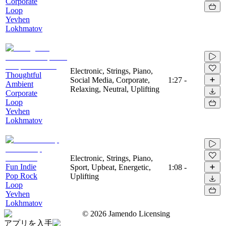
Corporate
Loop
Yevhen
Lokhmatov
Electronic, Strings, Piano,
Thoughtful
Social Media, Corporate,
1:27
-
Ambient
Relaxing, Neutral, Uplifting
Corporate
Loop
Yevhen
Lokhmatov
Electronic, Strings, Piano,
Fun Indie
Sport, Upbeat, Energetic,
1:08
-
Pop Rock
Uplifting
Loop
Yevhen
Lokhmatov
©
2026
Jamendo Licensing
アプリを入手