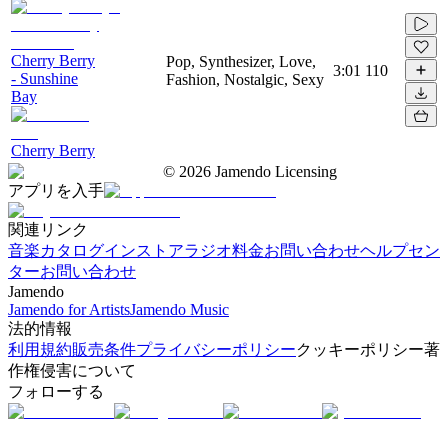
Cherry Berry
Pop, Synthesizer, Love,
3:01
110
- Sunshine
Fashion, Nostalgic, Sexy
Bay
Cherry Berry
©
2026
Jamendo Licensing
アプリを入手
関連リンク
音楽カタログ
インストアラジオ
料金
お問い合わせ
ヘルプセン
ター
お問い合わせ
Jamendo
Jamendo for Artists
Jamendo Music
法的情報
利用規約
販売条件
プライバシーポリシー
クッキーポリシー
著
作権侵害について
フォローする