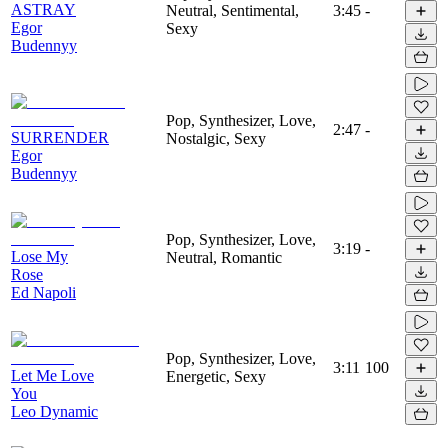
ASTRAY
Neutral, Sentimental,
3:45
-
Egor
Sexy
Budennyy
Pop, Synthesizer, Love,
2:47
-
SURRENDER
Nostalgic, Sexy
Egor
Budennyy
Pop, Synthesizer, Love,
3:19
-
Lose My
Neutral, Romantic
Rose
Ed Napoli
Pop, Synthesizer, Love,
3:11
100
Let Me Love
Energetic, Sexy
You
Leo Dynamic