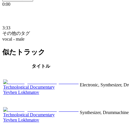
0:00
3:33
その他のタグ
vocal - male
似たトラック
タイトル
Electronic, Synthesizer, D
Technological Documentary
Yevhen Lokhmatov
Synthesizer, Drummachine, 
Technological Documentary
Yevhen Lokhmatov