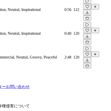
on, Neutral, Inspirational
0:56
122
on, Neutral, Inspirational
0:40
120
mmercial, Neutral, Groovy, Peaceful
2:48
120
ター
お問い合わせ
作権侵害について