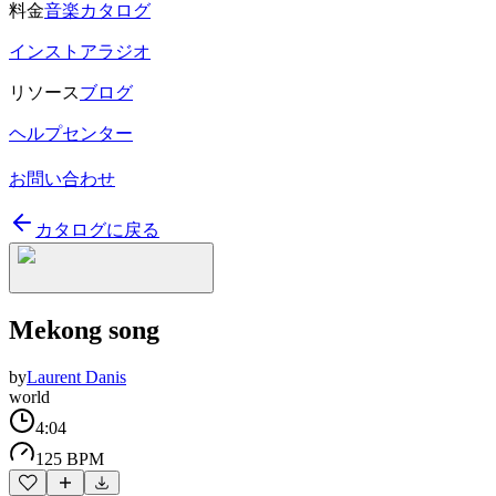
料金
音楽カタログ
インストアラジオ
リソース
ブログ
ヘルプセンター
お問い合わせ
カタログに戻る
Mekong song
by
Laurent Danis
world
4:04
125 BPM