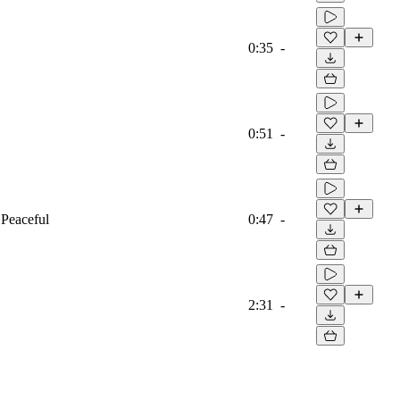
0:35
-
0:51
-
 Peaceful
0:47
-
2:31
-