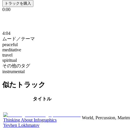
トラックを購入
0:00
4:04
ムード／テーマ
peaceful
meditative
travel
spiritual
その他のタグ
instrumental
似たトラック
タイトル
World, Percussion, Marim
Thinking About Infographics
Yevhen Lokhmatov