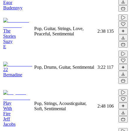
Egor
Budennyy
Pop, Guitar, Strings, Love,
The
2:38
135
Peaceful, Sentimental
Stories
Suzy
E
Pop, Drums, Guitar, Sentimental
3:22
117
22
Bernadine
Play
Pop, Strings, Acousticguitar,
2:48
106
With
Soft, Sentimental
Fire
Jeff
Jacobs