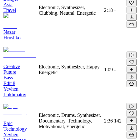
Asia
Electronic, Synthesizer,
Travel
2:18
-
Clubbing, Neutral, Energetic
Nazar
Hrushko
Creative
Electronic, Synthesizer, Happy,
1:09
-
Future
Energetic
Bass
Edit 8
Yevhen
Lokhmatov
Electronic, Drums, Synthesizer,
Documentary, Technology,
2:36
142
Epic
Motivational, Energetic
Technology
Yevhen