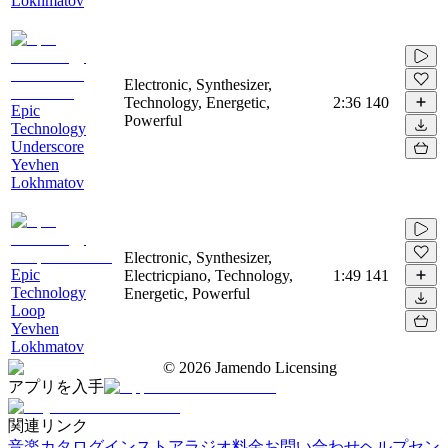
Lokhmatov
Electronic, Synthesizer,
Technology, Energetic,
2:36
140
Epic
Powerful
Technology
Underscore
Yevhen
Lokhmatov
Electronic, Synthesizer,
Epic
Electricpiano, Technology,
1:49
141
Technology
Energetic, Powerful
Loop
Yevhen
Lokhmatov
©
2026
Jamendo Licensing
アプリを入手
関連リンク
音楽カタログ
インストアラジオ
料金
お問い合わせ
ヘルプセン