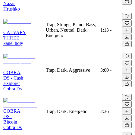
Nazar
Hrushko
Trap, Strings, Piano, Bass,
Urban, Neutral, Dark,
1:13
-
CALVARY
Energetic
THREE
kanel holy
Trap, Dark, Aggressive
3:00
-
COBRA
DS - Cash
Explorer
Cobra Ds
COBRA
Trap, Dark, Energetic
2:36
-
DS -
Bitcoin
Cobra Ds