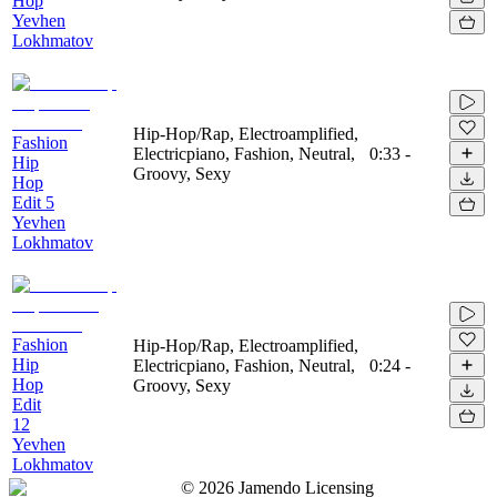
Hop
Yevhen
Lokhmatov
Hip-Hop/Rap, Electroamplified,
Fashion
Electricpiano, Fashion, Neutral,
0:33
-
Hip
Groovy, Sexy
Hop
Edit 5
Yevhen
Lokhmatov
Fashion
Hip-Hop/Rap, Electroamplified,
Hip
Electricpiano, Fashion, Neutral,
0:24
-
Hop
Groovy, Sexy
Edit
12
Yevhen
Lokhmatov
©
2026
Jamendo Licensing