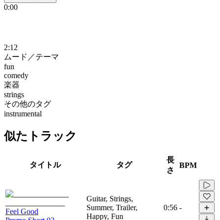
0:00
2:12
ムード／テーマ
fun
comedy
楽器
strings
その他のタグ
instrumental
似たトラック
長
タイトル
タグ
BPM
さ
Guitar, Strings,
Summer, Trailer,
0:56
-
Feel Good
Happy, Fun