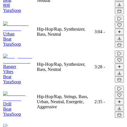
Beat
Neutral
808
YuraSoop
Hip-Hop/Rap, Synthesizer,
3:04
-
Urban
Bass, Neutral
Beat
YuraSoop
Hip-Hop/Rap, Synthesizer,
Banger
3:28
-
Bass, Neutral
Vibes
Beat
YuraSoop
Hip-Hop/Rap, Strings, Bass,
Urban, Neutral, Energetic,
2:35
-
Drill
Aggressive
Beat
YuraSoop