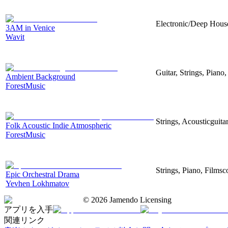
Electronic/Deep House
3AM in Venice
Wavit
Guitar, Strings, Piano,
Ambient Background
ForestMusic
Strings, Acousticguita
Folk Acoustic Indie Atmospheric
ForestMusic
Strings, Piano, Filmsc
Epic Orchestral Drama
Yevhen Lokhmatov
©
2026
Jamendo Licensing
アプリを入手
関連リンク