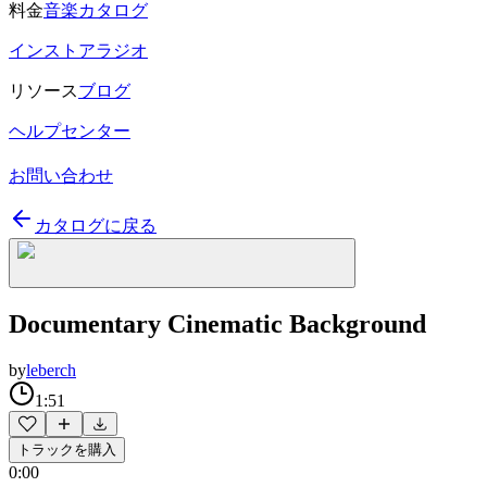
料金
音楽カタログ
インストアラジオ
リソース
ブログ
ヘルプセンター
お問い合わせ
カタログに戻る
Documentary Cinematic Background
by
leberch
1:51
トラックを購入
0:00