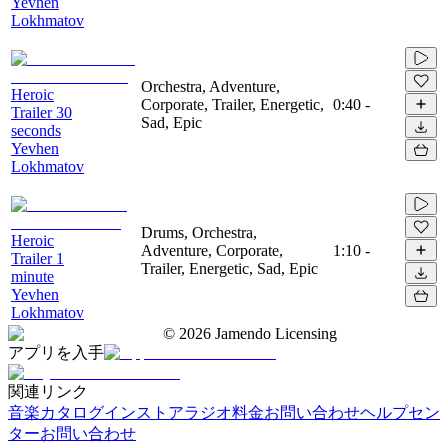
Yevhen
Lokhmatov
Orchestra, Adventure,
Heroic
Corporate, Trailer, Energetic,
0:40
-
Trailer 30
Sad, Epic
seconds
Yevhen
Lokhmatov
Drums, Orchestra,
Heroic
Adventure, Corporate,
1:10
-
Trailer 1
Trailer, Energetic, Sad, Epic
minute
Yevhen
Lokhmatov
©
2026
Jamendo Licensing
アプリを入手
関連リンク
音楽カタログ
インストアラジオ
料金
お問い合わせ
ヘルプセン
ター
お問い合わせ