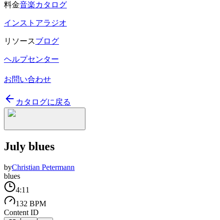
料金
音楽カタログ
インストアラジオ
リソース
ブログ
ヘルプセンター
お問い合わせ
カタログに戻る
July blues
by
Christian Petermann
blues
4:11
132 BPM
Content ID