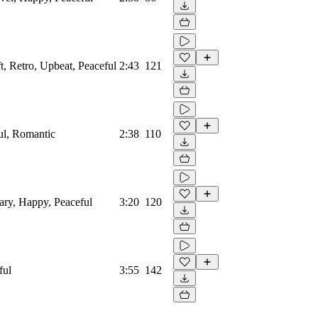
ft, Retro, Upbeat, Peaceful
2:43
121
ul, Romantic
2:38
110
ary, Happy, Peaceful
3:20
120
ful
3:55
142