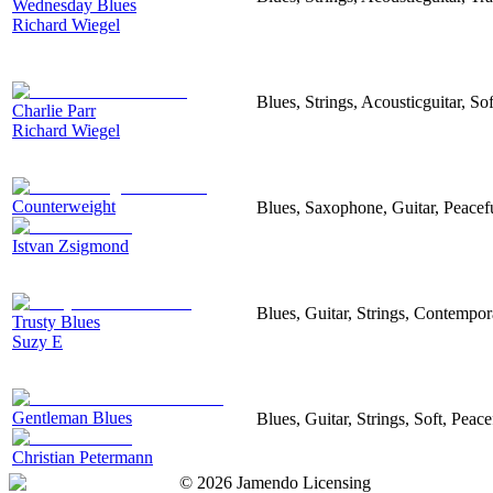
Wednesday Blues
Richard Wiegel
Blues, Strings, Acousticguitar, So
Charlie Parr
Richard Wiegel
Counterweight
Blues, Saxophone, Guitar, Peacef
Istvan Zsigmond
Blues, Guitar, Strings, Contempor
Trusty Blues
Suzy E
Gentleman Blues
Blues, Guitar, Strings, Soft, Peace
Christian Petermann
©
2026
Jamendo Licensing