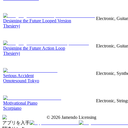
Electronic, Guita
Designing the Future Looped Version
Thesieryj
Electronic, Guita
Designing the Future Action Loop
Thesieryj
Electronic, Synth
Serious Accident
Omotesound Tokyo
Electronic, Strin
Motivational Piano
Scorpiano
©
2026
Jamendo Licensing
アプリを入手