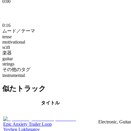
0:00
0:16
ムード／テーマ
tense
motivational
scifi
楽器
guitar
strings
その他のタグ
instrumental
似たトラック
タイトル
Electronic, Guitar
Epic Anxiety Trailer Loop
Yevhen Lokhmatov