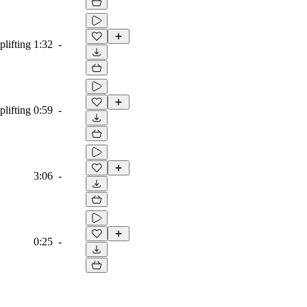
plifting
1:32
-
plifting
0:59
-
3:06
-
0:25
-