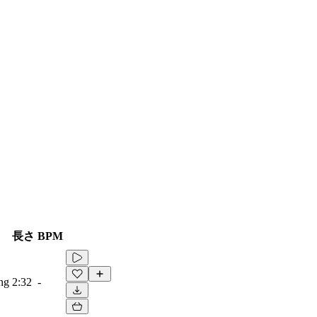
長さ
BPM
ing
2:32
-