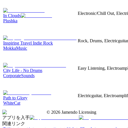
Electronic/Chill Out, Electr
In Clouds
Plushka
Rock, Drums, Electricguitar
Inspiring Travel Indie Rock
MokkaMusic
Easy Listening, Electroampl
City Life - No Drums
CorporateSounds
Electricguitar, Electroampli
Path to Glory
WhiteCat
©
2026
Jamendo Licensing
アプリを入手
関連リンク