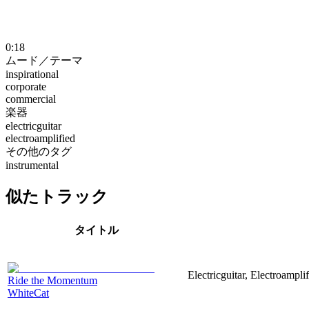
0:18
ムード／テーマ
inspirational
corporate
commercial
楽器
electricguitar
electroamplified
その他のタグ
instrumental
似たトラック
タイトル
Electricguitar, Electroampli
Ride the Momentum
WhiteCat