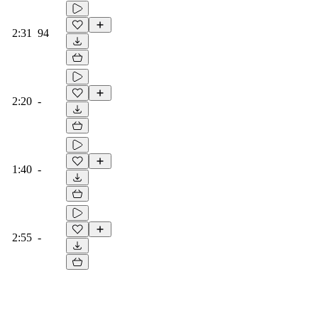
2:31
94
2:20
-
1:40
-
2:55
-